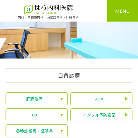
MENU
内科・内視鏡内科・消化器内科・肝臓内科
HOME
一般内科
消化器内科
胃カメラ
自費診療
大腸カメラ
肥満治療
AGA
健康診断
ED
インフル予防投薬
予防接種
各種診断書・証明書
自費診療