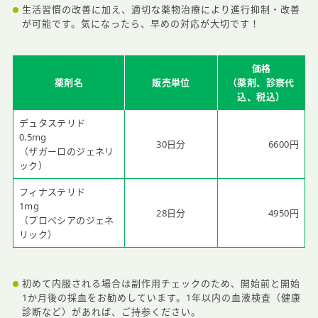
生活習慣の改善に加え、適切な薬物治療により進行抑制・改善
が可能です。気になったら、早めの対応が大切です！
価格
薬剤名
販売単位
（薬剤、診察代
込、税込）
デュタステリド
0.5mg
30日分
6600円
（ザガーロのジェネリ
ック）
フィナステリド
1mg
28日分
4950円
（プロペシアのジェネ
リック）
初めて内服される場合は副作用チェックのため、開始前と開始
1か月後の採血をお勧めしています。1年以内の血液検査（健康
診断など）があれば、ご持参ください。