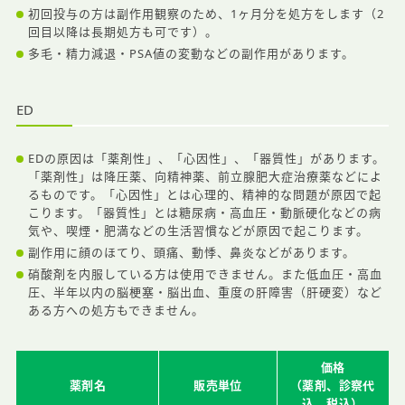
初回投与の方は副作用観察のため、1ヶ月分を処方をします（2
回目以降は長期処方も可です）。
多毛・精力減退・PSA値の変動などの副作用があります。
ED
EDの原因は「薬剤性」、「心因性」、「器質性」があります。
「薬剤性」は降圧薬、向精神薬、前立腺肥大症治療薬などによ
るものです。「心因性」とは心理的、精神的な問題が原因で起
こります。「器質性」とは糖尿病・高血圧・動脈硬化などの病
気や、喫煙・肥満などの生活習慣などが原因で起こります。
副作用に顔のほてり、頭痛、動悸、鼻炎などがあります。
硝酸剤を内服している方は使用できません。また低血圧・高血
圧、半年以内の脳梗塞・脳出血、重度の肝障害（肝硬変）など
ある方への処方もできません。
価格
薬剤名
販売単位
（薬剤、診察代
込、税込）