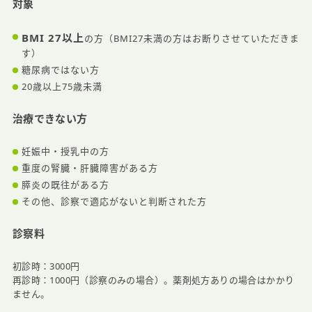
対象
BMI 27以上
の方（BMI27未満の方はお断りさせていただきま
す）
糖尿病ではない方
20歳以上75歳未満
治療できない方
妊娠中・授乳中の方
重度の腎臓・肝臓障害がある方
膵炎の既往がある方
その他、診察で適応がないと判断された方
診察料
初診時：3000円
再診時：1000円（診察のみの場合）。薬剤処方ありの場合はかかり
ません。