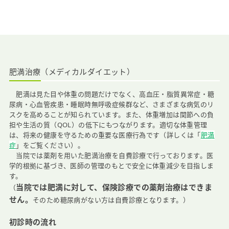
医院紹介
肥満治療（メディカルダイエット）
肥満は見た目や体重の問題だけでなく、高血圧・脂質異常症・糖
尿病・心血管疾患・睡眠時無呼吸症候群など、さまざまな病気のリ
スクを高めることが知られています。また、体重増加は関節への負
担や生活の質（QOL）の低下にもつながります。適切な体重管理
は、将来の健康を守るための重要な医療行為です（詳しくは「
肥満
症
」をご覧ください）。
当院では薬剤を用いた肥満治療を自費診療で行っております。医
学的根拠に基づき、医師の管理のもとで安全に体重減少を目指しま
す。
当院では肥満に対して、保険診療での薬剤治療はできま
（
せん。
そのため糖尿病がない方は自費診療となります。）
初診時の流れ