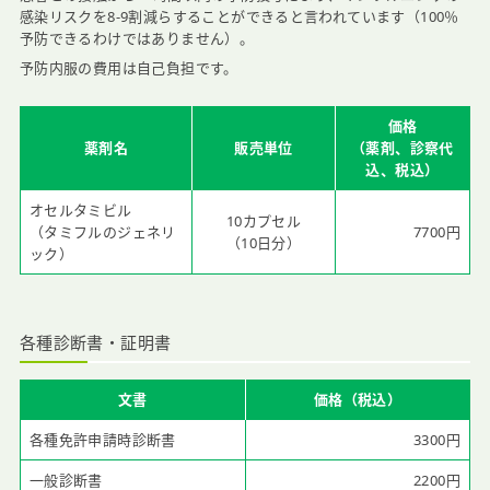
感染リスクを8-9割減らすることができると言われています（100％
予防できるわけではありません）。
予防内服の費用は自己負担です。
価格
薬剤名
販売単位
（薬剤、診察代
込、税込）
オセルタミビル
10カプセル
（タミフルのジェネリ
7700円
（10日分）
ック）
各種診断書・証明書
文書
価格（税込）
各種免許申請時診断書
3300円
一般診断書
2200円