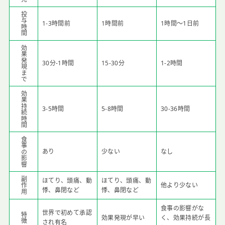
投与時間
1-3時間前
1時間前
1時間～1日前
効果発現まで
30分-1時間
15-30分
1-2時間
効果持続時間
3-5時間
5-8時間
30-36時間
食事の影響
あり
少ない
なし
副作用
ほてり、頭痛、動
ほてり、頭痛、動
他より少ない
悸、鼻閉など
悸、鼻閉など
食事の影響がな
世界で初めて承認
特徴
効果発現が早い
く、効果持続が長
され有名