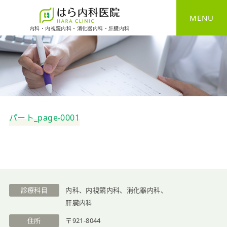
MENU
内科・内視鏡内科・消化器内科・肝臓内科
HOME
一般内科
消化器内科
パート_page-0001
胃カメラ
大腸カメラ
健康診断
診療科目
内科、内視鏡内科、消化器内科、
予防接種
肝臓内科
住所
〒921-8044
自費診療