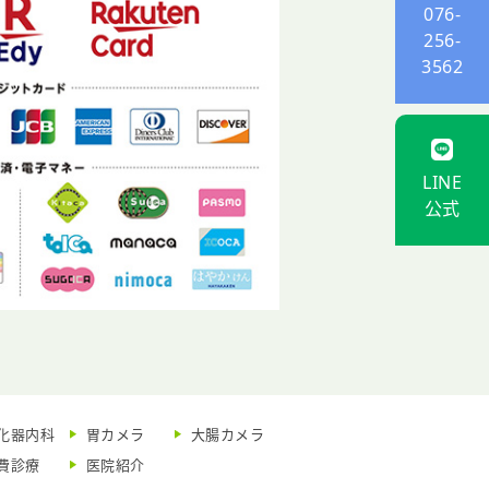
076-
256-
3562
LINE
公式
化器内科
胃カメラ
大腸カメラ
費診療
医院紹介