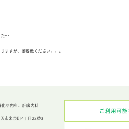
した～！
ありますが、御容赦ください。。。
消化器内科、
肝臓内科
ご利用可能
沢市米泉町4丁目22番3