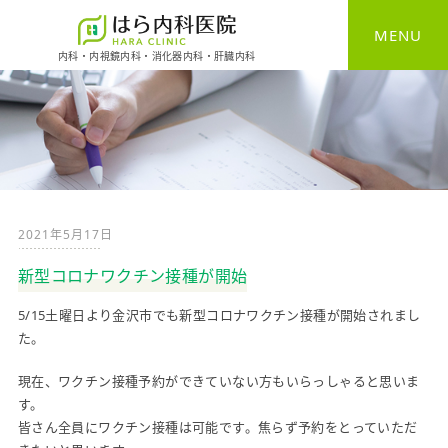
MENU
内科・内視鏡内科・消化器内科・肝臓内科
HOME
一般内科
消化器内科
2021年5月17日
胃カメラ
新型コロナワクチン接種が開始
大腸カメラ
5/15土曜日より金沢市でも新型コロナワクチン接種が開始され
まし
た。
健康診断
現在、ワクチン接種予約ができていない方もいらっしゃると思
いま
予防接種
す。
皆さん全員にワクチン接種は可能です。焦らず予約をとっていただ
自費診療