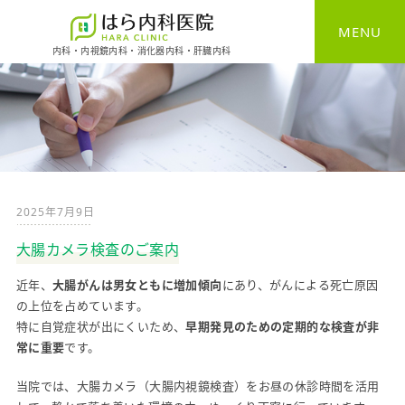
MENU
内科・内視鏡内科・消化器内科・肝臓内科
HOME
一般内科
消化器内科
2025年7月9日
胃カメラ
大腸カメラ検査のご案内
大腸カメラ
近年、
大腸がんは男女ともに増加傾向
にあり、がんによる死亡原因
の上位を占めています。
健康診断
特に自覚症状が出にくいため、
早期発見のための定期的な検査が非
常に重要
です。
予防接種
当院では、大腸カメラ（大腸内視鏡検査）をお昼の休診時間を活用
自費診療