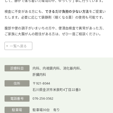
して、静かで落ち着いた環境の中、ゆっくり丁寧に行っています。
医院紹介
検査に不安がある方にも、
できるだけ負担の少ない方法
をご提案い
たします。必要に応じて鎮静剤（眠くなる薬）の使用も可能です。
腹部や便の調子がいまいちの方や、便潜血検査で異常があった方、
ご家族に大腸がんの既往がある方は、ぜひ一度ご相談ください。
一覧へ戻る
診療科目
内科、内視鏡内科、消化器内科、
肝臓内科
住所
〒921-8044
石川県金沢市米泉町4丁目22番3
電話番号
076-256-3562
駐車場
駐車場30台 有り