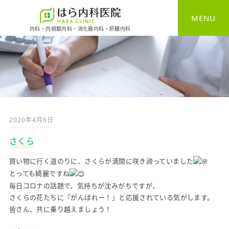
MENU
内科・内視鏡内科・消化器内科・肝臓内科
HOME
一般内科
消化器内科
2020年4月6日
胃カメラ
さくら
大腸カメラ
買い物に行く道のりに、さくらが満開に咲き誇っていました
健康診断
とっても綺麗ですね
毎日コロナの話題で、気持ちが沈みがちですが、
さくらの花たちに『がんばれー！』と応援されている気がします。
予防接種
皆さん、共に乗り越えましょう！
自費診療