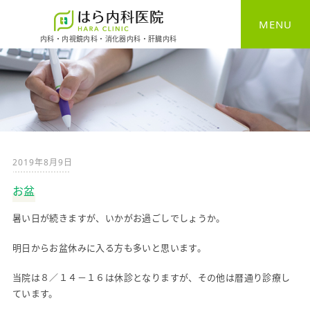
MENU
内科・内視鏡内科・消化器内科・肝臓内科
HOME
一般内科
消化器内科
2019年8月9日
胃カメラ
お盆
大腸カメラ
暑い日が続きますが、いかがお過ごしでしょうか。
健康診断
明日からお盆休みに入る方も多いと思います。
予防接種
当院は８／１４－１６は休診となりますが、その他は暦通り診療し
ています。
自費診療