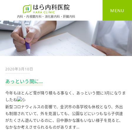
MENU
内科・内視鏡内科・消化器内科・肝臓内科
HOME
一般内科
消化器内科
2020年3月10日
胃カメラ
あっという間に…
大腸カメラ
今年もほとんど雪が降り積もる事なく、あっという間に3月になり
ま
したね
健康診断
新型コロナウィルスの影響で、金沢市の各学校も休校となり、外出
も制限されていて、外を見渡しても、公園などにいつもなら子供達
予防接種
がたくさん遊んでいるのに、日中静かな誰もいない様子を見ると、
なかなか考えさせられるものがあります…
自費診療