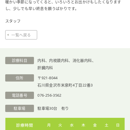
暖かい季節になってくると、いろいろとお出かけもしたくなります
し、少しでも早い終息を願うばかりです。
医院紹介
スタッフ
一覧へ戻る
診療科目
内科、内視鏡内科、消化器内科、
肝臓内科
住所
〒921-8044
石川県金沢市米泉町4丁目22番3
電話番号
076-256-3562
駐車場
駐車場30台 有り