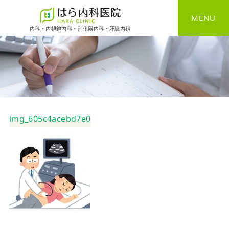
MENU
内科・内視鏡内科・消化器内科・肝臓内科
HOME
一般内科
消化器内科
img_605c4acebd7e0
胃カメラ
大腸カメラ
健康診断
予防接種
自費診療