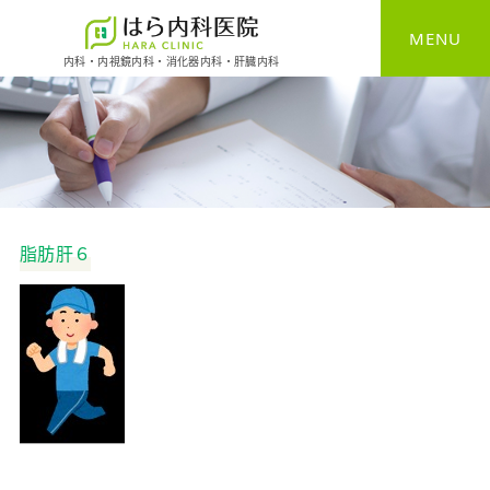
MENU
内科・内視鏡内科・消化器内科・肝臓内科
HOME
一般内科
消化器内科
脂肪肝６
胃カメラ
大腸カメラ
健康診断
予防接種
自費診療