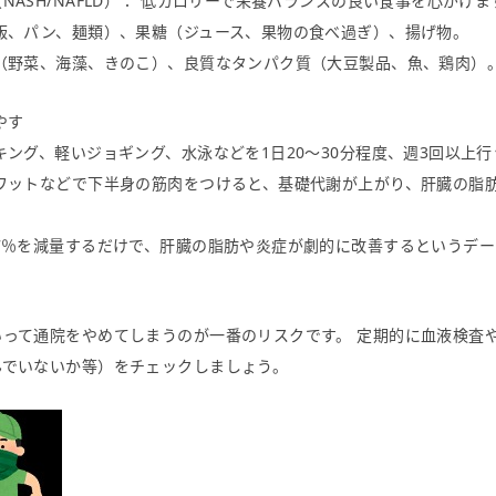
NASH/NAFLD）： 低カロリーで栄養バランスの良い食事を心がけま
飯、パン、麺類）、果糖（ジュース、果物の食べ過ぎ）、揚げ物。
維（野菜、海藻、きのこ）、良質なタンパク質（大豆製品、魚、鶏肉）
やす
キング、軽いジョギング、水泳などを1日20〜30分程度、週3回以上
クワットなどで下半身の筋肉をつけると、基礎代謝が上がり、肝臓の脂
7％を減量するだけで、肝臓の脂肪や炎症が劇的に改善するというデ
って通院をやめてしまうのが一番のリスクです。 定期的に血液検査
んでいないか等）をチェックしましょう。