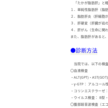
「たかが脂肪肝」と軽
１．単純性脂肪肝（脂肪
２．脂肪肝炎（肝細胞が
３．肝硬変（肝臓が岩の
４．
肝がん
（生命に関
また、脂肪肝があると
●診断方法
当院では、以下の検査
〇血液検査
・ALT(GPT)・AST
・γ-GTP： アルコー
・コリンエステラーゼ：
・ウイルス検査： B型
〇腹部超音波検査（エ