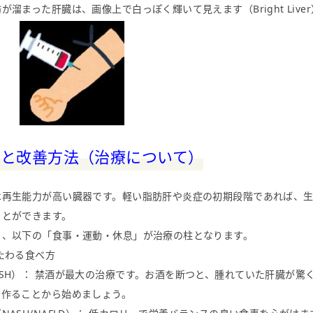
溜まった肝臓は、画像上で白っぽく輝いて見えます（Bright Live
防と改善方法（治療について）
再生能力が高い臓器です。軽い脂肪肝や炎症の初期段階であれば、生
ことができます。
も、以下の「食事・運動・休息」が治療の柱となります。
たわる食べ方
SH）： 禁酒が最大の治療です。お酒を断つと、腫れていた肝臓が驚
を作ることから始めましょう。