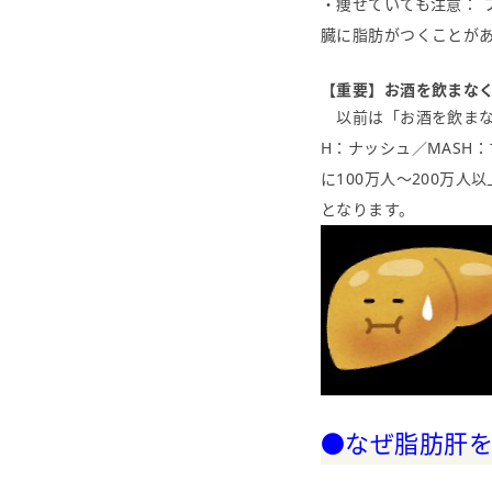
・痩せていても注意： 
臓に脂肪がつくことが
【重要】お酒を飲まな
以前は「お酒を飲まな
H：ナッシュ／MASH
に100万人〜200万
となります。
●なぜ脂肪肝