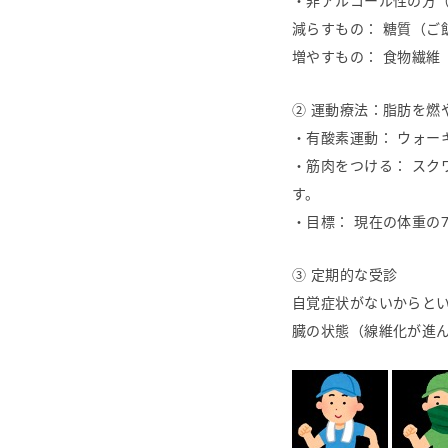
・非アルコール性の方（
減らすもの： 糖質（ご
増やすもの： 食物繊
② 運動療法：脂肪を燃
・有酸素運動： ウォー
・筋肉をつける： ス
す。
・目標： 現在の体重の
③ 定期的な受診
自覚症状がないからとい
臓の状態（線維化が進