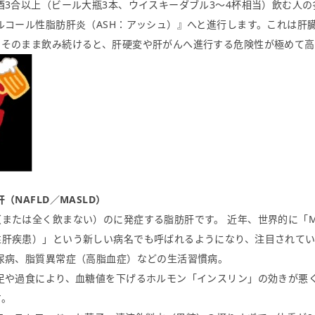
酒3合以上（ビール大瓶3本、ウイスキーダブル3〜4杯相当）飲む人
ルコール性脂肪肝炎（ASH：アッシュ）』へと進行します。これは肝
。そのまま飲み続けると、肝硬変や肝がんへ進行する危険性が極めて高
（NAFLD／MASLD）
または全く飲まない）のに発症する脂肪肝です。 近年、世界的に「M
性肝疾患）」という新しい病名でも呼ばれるようになり、注目されてい
尿病、脂質異常症（高脂血症）などの生活習慣病。
不足や過食により、血糖値を下げるホルモン「インスリン」の効きが悪
す。