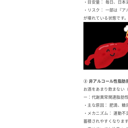
・目安量： 毎日、日本
・リスク： 一部は『ア
が壊れている状態です
② 非アルコール性脂肪肝
お酒をあまり飲まない（
ー：代謝異常関連脂肪
・主な原因： 肥満、糖
・メカニズム： 運動
蓄積されやすくなりま