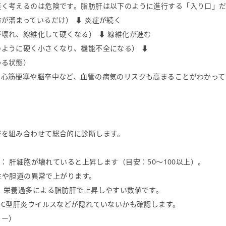
く考えるのは危険です。脂肪肝は以下のように進行する「入り口」だ
が溜まっているだけ） ⬇ 炎症が続く
壊れ、線維化して硬くなる） ⬇ 線維化が進む
ように硬く小さくなり、機能不全になる） ⬇
わる状態）
、心筋梗塞や脳卒中など、血管の病気のリスクも高まることがわかって
を組み合わせて総合的に診断します。
(GOT)： 肝細胞が壊れていると上昇します（目安：50〜100以上）。
ル性や胆道の異常で上がります。
 栄養過多による脂肪肝で上昇しやすい数値です。
・C型肝炎ウイルスなどが隠れていないかも確認します。
コー）