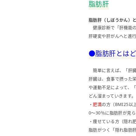
脂肪肝
脂肪肝（しぼうかん）
健康診断で「肝機能の
肝硬変や肝がんへと進
●脂肪肝とは
簡単に言えば、「肝臓
肝臓は、食事で摂った
や運動不足によって、
どん溜まっていきます。
・
肥満
の方（BMI25
0〜30％に脂肪肝が見
・痩せている方（隠れ
脂肪がつく「隠れ脂肪