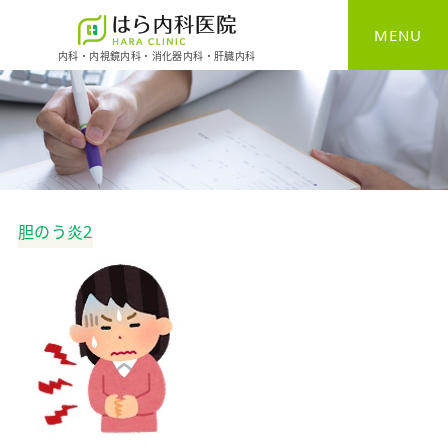
MENU
内科・内視鏡内科・消化器内科・肝臓内科
HOME
一般内科
消化器内科
胆のう炎2
胃カメラ
大腸カメラ
健康診断
予防接種
自費診療