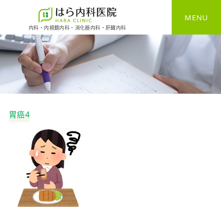
MENU
内科・内視鏡内科・消化器内科・肝臓内科
HOME
一般内科
消化器内科
胃癌4
胃カメラ
大腸カメラ
健康診断
予防接種
自費診療