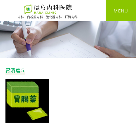
MENU
内科・内視鏡内科・消化器内科・肝臓内科
HOME
一般内科
消化器内科
胃潰瘍５
胃カメラ
大腸カメラ
健康診断
予防接種
自費診療