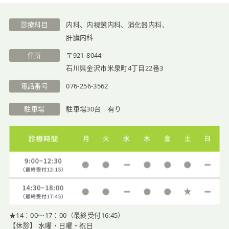
医院紹介
診療科目
内科、内視鏡内科、消化器内科、
肝臓内科
住所
〒921-8044
石川県金沢市米泉町4丁目22番3
電話番号
076-256-3562
駐車場
駐車場30台 有り
★14：00〜17：00（最終受付16:45）
【休診】 水曜・日曜・祝日