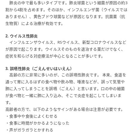
肺炎の中で最も多いタイプです。肺炎球菌という細菌が原因の約3
割から4割を占めます。そのほか、インフルエンザ菌（ウイルスでは
ありません）、黄色ブドウ球菌などが原因となります。抗菌薬（抗
生物質）による治療が有効です。
2. ウイルス性肺炎
インフルエンザウイルス、RSウイルス、新型コロナウイルスなど
が原因で起こります。ウイルスそのものを退治する薬だけでなく、
症状を和らげる対症療法が中心となることが多いです。
3. 誤嚥性肺炎（ごえんせいはいえん）
高齢の方に非常に多いのが、この誤嚥性肺炎です。 本来、食道を
通って胃に入るはずの食べ物や飲み物、唾液などが、誤って気管や
肺に入ってしまうことを誤嚥（ごえん）と言います。口の中の細菌
が食べ物と一緒に肺に入り込み、そこで炎症を起こしてしまいま
す。
高齢者の方で、以下のようなサインがある場合は注意が必要です。
・食事中や食後によくむせる
・食事に時間がかかるようになった
・声がガラガラとかすれる