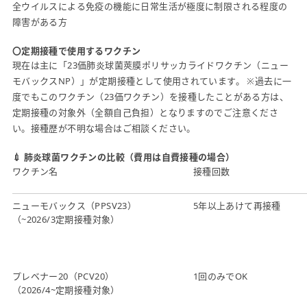
全ウイルスによる免疫の機能に日常生活が極度に制限される程度の
障害がある方
〇定期接種で使用するワクチン
現在は主に「23価肺炎球菌莢膜ポリサッカライドワクチン（ニュー
モバックスNP）」が定期接種として使用されています。 ※過去に一
度でもこのワクチン（23価ワクチン）を接種したことがある方は、
定期接種の対象外（全額自己負担）となりますのでご注意くださ
い。接種歴が不明な場合はご相談ください。
💉 肺炎球菌ワクチンの比較（費用は自費接種の場合）
ワクチン名
接種回数
ニューモバックス（PPSV23）
5年以上あけて再接種
（~2026/3定期接種対象）
プレベナー20（PCV20）
1回のみでOK
（2026/4~定期接種対象）