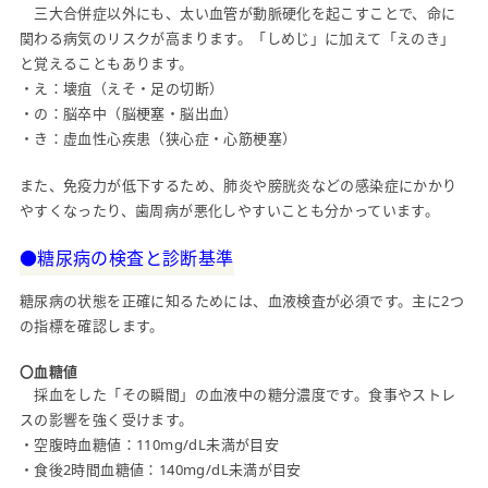
三大合併症以外にも、太い血管が動脈硬化を起こすことで、命に
関わる病気のリスクが高まります。「しめじ」に加えて「えのき」
と覚えることもあります。
・え：壊疽（えそ・足の切断）
・の：脳卒中（脳梗塞・脳出血）
・き：虚血性心疾患（狭心症・心筋梗塞）
また、免疫力が低下するため、肺炎や膀胱炎などの感染症にかかり
やすくなったり、歯周病が悪化しやすいことも分かっています。
●糖尿病の検査と診断基準
糖尿病の状態を正確に知るためには、血液検査が必須です。主に2つ
の指標を確認します。
〇血糖値
採血をした「その瞬間」の血液中の糖分濃度です。食事やストレ
スの影響を強く受けます。
・空腹時血糖値：110mg/dL未満が目安
・食後2時間血糖値：140mg/dL未満が目安