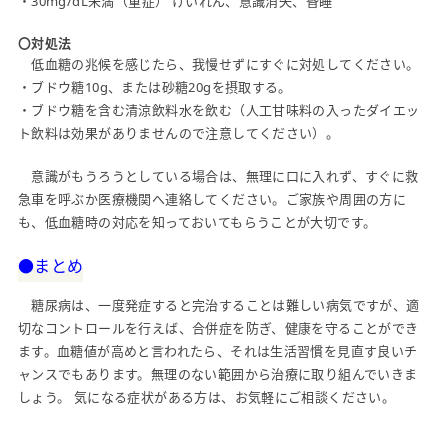
・30mg/dL未満（重症） けいれん、意識消失、昏睡
〇対処法
低血糖の兆候を感じたら、我慢せずにすぐに対処してください。
・ブドウ糖10g、または砂糖20gを摂取する。
・ブドウ糖を含む清涼飲料水を飲む（人工甘味料の入ったダイエッ
ト飲料は効果がありませんので注意してください）。
意識がもうろうとしている場合は、無理に口に入れず、すぐに救
急車を呼ぶか医療機関へ連絡してください。ご家族や周囲の方に
も、低血糖時の対応を知っておいてもらうことが大切です。
●まとめ
糖尿病は、一度発症すると完治することは難しい病気ですが、適
切なコントロールを行えば、合併症を防ぎ、健康を守ることができ
ます。血糖値が高めと言われたら、それは生活習慣を見直す良いチ
ャンスでもあります。無理のない範囲から治療に取り組んでいきま
しょう。 気になる症状がある方は、お気軽にご相談ください。