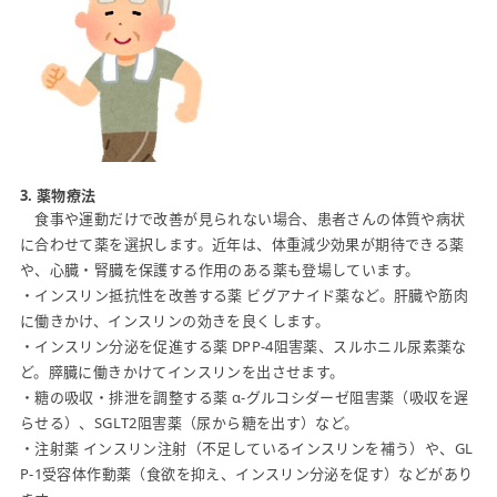
3. 薬物療法
食事や運動だけで改善が見られない場合、患者さんの体質や病状
に合わせて薬を選択します。近年は、体重減少効果が期待できる薬
や、心臓・腎臓を保護する作用のある薬も登場しています。
・インスリン抵抗性を改善する薬 ビグアナイド薬など。肝臓や筋肉
に働きかけ、インスリンの効きを良くします。
・インスリン分泌を促進する薬 DPP-4阻害薬、スルホニル尿素薬な
ど。膵臓に働きかけてインスリンを出させます。
・糖の吸収・排泄を調整する薬 α-グルコシダーゼ阻害薬（吸収を遅
らせる）、SGLT2阻害薬（尿から糖を出す）など。
・注射薬 インスリン注射（不足しているインスリンを補う）や、GL
P-1受容体作動薬（食欲を抑え、インスリン分泌を促す）などがあり