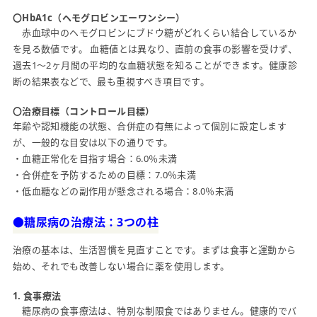
〇HbA1c（ヘモグロビンエーワンシー）
赤血球中のヘモグロビンにブドウ糖がどれくらい結合しているか
を見る数値です。 血糖値とは異なり、直前の食事の影響を受けず、
過去1〜2ヶ月間の平均的な血糖状態を知ることができます。健康診
断の結果表などで、最も重視すべき項目です。
〇治療目標（コントロール目標）
年齢や認知機能の状態、合併症の有無によって個別に設定します
が、一般的な目安は以下の通りです。
・血糖正常化を目指す場合：6.0％未満
・合併症を予防するための目標：7.0％未満
・低血糖などの副作用が懸念される場合：8.0％未満
●糖尿病の治療法：3つの柱
治療の基本は、生活習慣を見直すことです。まずは食事と運動から
始め、それでも改善しない場合に薬を使用します。
1. 食事療法
糖尿病の食事療法は、特別な制限食ではありません。健康的でバ