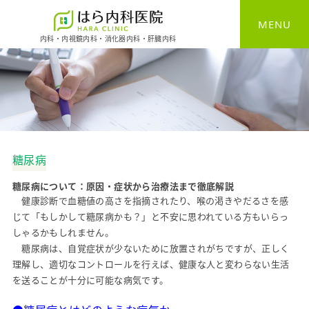
MENU
内科・内視鏡内科・消化器内科・肝臓内科
HOME
一般内科
消化器内科
糖尿病
胃カメラ
糖尿病について：原因・症状から治療法まで徹底解説
大腸カメラ
健康診断で血糖値の高さを指摘されたり、
喉の渇きやだるさを感
じて「もしかして糖尿病かも？」と不安に思われている方もいらっ
しゃるかもしれません。
健康診断
糖尿病は、
自覚症状が少ないために放置されがちですが、
正しく
理解し、
適切なコントロールを行えば、
健康な人と変わらない生活
予防接種
を送ることが十分に可能な病気です。
自費診療