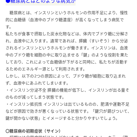
●糖尿病とはどのような病気か
糖尿病とは、インスリンというホルモンの作用不足により、慢性
医院紹介
的に血糖値（血液中のブドウ糖濃度）が高くなってしまう病気で
す。
私たちが食事で摂取した炭水化物などは、体内でブドウ糖に分解さ
れ、血液中に入ります。通常であれば、膵臓（すいぞう）から分泌
されるインスリンというホルモンが働きます。インスリンは、血液
中のブドウ糖を細胞の中に取り込ませる「鍵」のような役割を果た
しており、これによって血糖値が下がると同時に、私たちが活動す
るためのエネルギー源として利用されます。
しかし、以下の2つの原因によって、ブドウ糖が細胞に取り込まれ
ず、血液中にあふれてしまいます。
・インスリン分泌不全 膵臓の機能が低下し、インスリンが出る量そ
のものが減ってしまう状態です。
・インスリン抵抗性 インスリンは出ているものの、肥満や運動不足
などが原因で効きが悪くなっている状態です。「鍵穴が錆びついて、
鍵が開かない状態」とイメージすると分かりやすいでしょう。
〇糖尿病の初期症状（サイン）