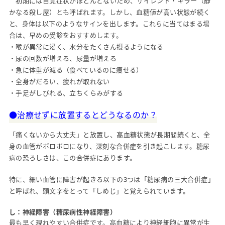
初期には自覚症状がほとんどないため、サイレント・キラー（静
かなる殺し屋）とも呼ばれます。しかし、血糖値が高い状態が続く
と、身体は以下のようなサインを出します。これらに当てはまる場
合は、早めの受診をおすすめします。
・喉が異常に渇く、水分をたくさん摂るようになる
・尿の回数が増える、尿量が増える
・急に体重が減る（食べているのに痩せる）
・全身がだるい、疲れが取れない
・手足がしびれる、立ちくらみがする
●治療せずに放置するとどうなるのか？
「痛くないから大丈夫」と放置し、高血糖状態が長期間続くと、全
身の血管がボロボロになり、深刻な合併症を引き起こします。糖尿
病の恐ろしさは、この合併症にあります。
特に、細い血管に障害が起きる以下の3つは「糖尿病の三大合併症」
と呼ばれ、頭文字をとって「しめじ」と覚えられています。
し：神経障害（糖尿病性神経障害）
最も早く現れやすい合併症です。高血糖により神経細胞に異常が生