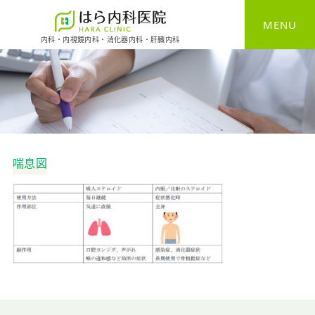
MENU
内科・内視鏡内科・消化器内科・肝臓内科
HOME
一般内科
消化器内科
喘息図
胃カメラ
大腸カメラ
健康診断
予防接種
自費診療