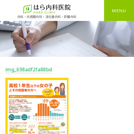
MENU
内科・内視鏡内科・消化器内科・肝臓内科
HOME
一般内科
消化器内科
img_698adf2fa88bd
胃カメラ
大腸カメラ
健康診断
予防接種
自費診療